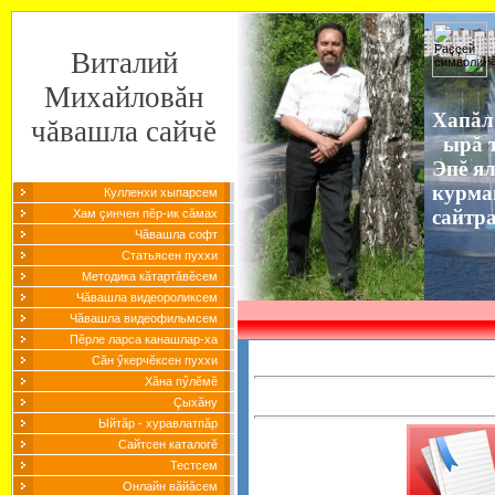
Виталий
Михайловăн
Хапăл
чăвашла сайчĕ
ырă т
Эпĕ я
курма
Кулленхи хыпарсем
сайтр
Хам çинчен пĕр-ик сăмах
Чăвашла софт
Статьясен пуххи
Методика кăтартăвĕсем
Чăвашла видеороликсем
Чăвашла видеофильмсем
Пĕрле ларса канашлар-ха
Сăн ӳкерчĕксен пуххи
Хăна пӳлĕмĕ
Çыхăну
Ыйтăр - хуравлатпăр
Сайтсен каталогĕ
Тестсем
Онлайн вăйăсем