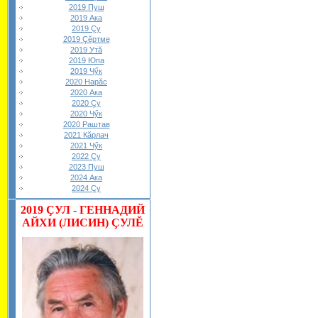
2019 Пуш
2019 Ака
2019 Çу
2019 Çĕртме
2019 Утă
2019 Юпа
2019 Чӳк
2020 Нарăс
2020 Ака
2020 Çу
2020 Чӳк
2020 Раштав
2021 Кăрлач
2021 Чӳк
2022 Çу
2023 Пуш
2024 Ака
2024 Çу
2019
ÇУЛ - ГЕННАДИЙ
АЙХИ (ЛИСИН) ÇУЛĔ