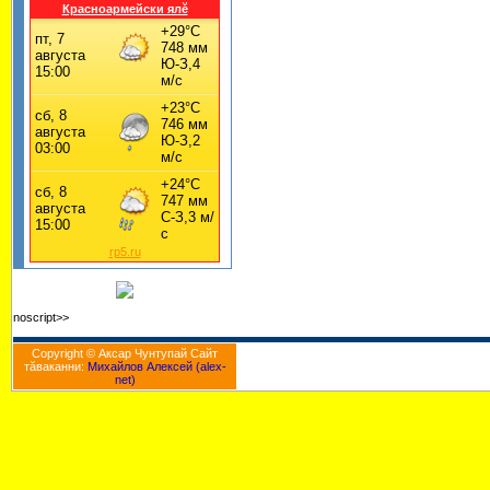
Красноармейски ялĕ
rp5.ru
noscript>>
Copyright © Аксар Чунтупай Cайт
тăваканни:
Михайлов Алексей (alex-
net)