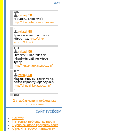
ЧАТ
Для добавления необходима
авторизация
САЙТ ТУСĔСЕМ
Сайт ту
Пĕтĕмпех веб-маçтăр валли
Пурне те кирлĕ программăсем
Санкт-Петербург чăвашĕсен