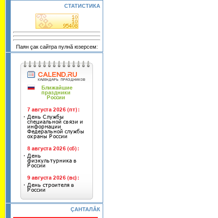
СТАТИСТИКА
Паян çак сайтра пулнă юзерсем:
ÇАНТАЛĂК