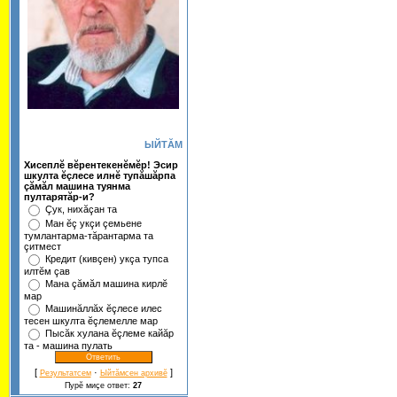
ЫЙТĂМ
Хисеплĕ вĕрентекенĕмĕр! Эсир
шкулта ĕçлесе илнĕ тупăшăрпа
çăмăл машина туянма
пултарятăр-и?
Çук, нихăçан та
Ман ĕç укçи çемьене
тумлантарма-тăрантарма та
çитмест
Кредит (кивçен) укçа тупса
илтĕм çав
Мана çăмăл машина кирлĕ
мар
Машинăллăх ĕçлесе илес
тесен шкулта ĕçлемелле мар
Пысăк хулана ĕçлеме кайăр
та - машина пулать
[
·
]
Результатсем
Ыйтăмсен архивĕ
Пурĕ миçе ответ:
27