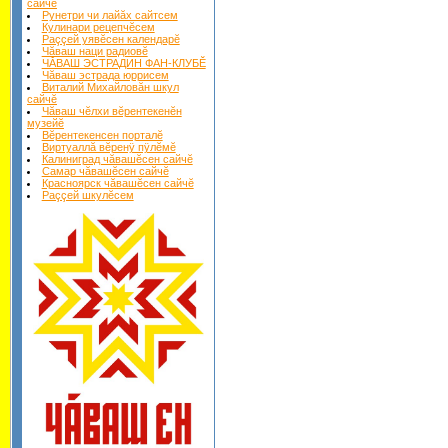
сайчĕ
Рунетри чи лайăх сайтсем
Кулинари рецепчĕсем
Раççей уявĕсен календарĕ
Чăваш наци радиовĕ
ЧĂВАШ ЭСТРАДИН ФАН-КЛУБĔ
Чăваш эстрада юррисем
Виталий Михайловăн шкул
сайчĕ
Чăваш чĕлхи вĕрентекенĕн
музейĕ
Вĕрентекенсен порталĕ
Виртуаллă вĕренÿ пÿлĕмĕ
Калиниград чăвашĕсен сайчĕ
Самар чăвашĕсен сайчĕ
Красноярск чăвашĕсен сайчĕ
Раççей шкулĕсем