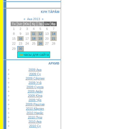
КУН ТĂРĂМ
«
Ака 2013
»
Тн
Ыт
Юн
Кç
Эр
Шм
Вр
1
2
3
4
5
6
7
8
9
10
11
12
13
14
15
16
17
18
19
20
21
22
23
24
25
26
27
28
29
30
часы для сайта
АРХИВ
2009 Ака
2009 Çу
2009 Çĕртме
2009 Утă
2009 Çурла
2009 Авăн
2009 Юпа
2009 Чӳк
2009 Раштав
2010 Кăрлач
2010 Нарăс
2010 Пуш
2010 Ака
2010 Çу