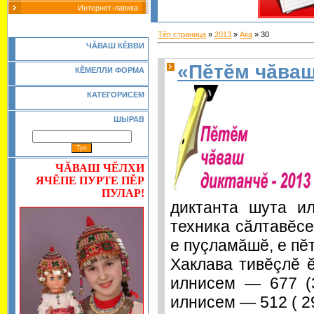
Интернет-лавкка
Тĕп страница
»
2013
»
Ака
»
30
Ч
Ă
ВАШ К
Ĕ
ВВИ
«Пĕтĕм чăваш
КĔМЕЛЛИ ФОРМА
КАТЕГОРИСЕМ
ШЫРАВ
ЧĂВАШ ЧĔЛХИ
ЯЧĔПЕ ПУРТЕ ПĔР
ПУЛАР!
диктанта шута и
техника сăлтавĕс
е пуçламăшĕ, е пĕ
Хаклава тивĕçлĕ 
илнисем — 677 (
илнисем — 512 ( 29