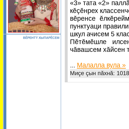
«3» тата «2» палл
кĕçĕнрех классенч
вĕренсе ĕлкĕрей
пунктуаци правили
шкул ачисем 5 кла
ВĔРЕНТŸ ХЫПАРĔСЕМ
Пĕтĕмĕшле илсе
чăвашсем хăйсен т
...
Малалла вула »
Миçе çын пăхнă: 1018 