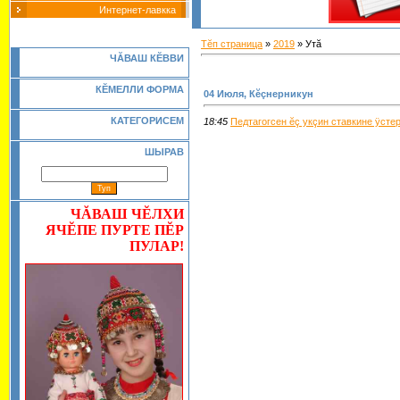
Интернет-лавкка
Тĕп страница
»
2019
»
Утă
Ч
Ă
ВАШ К
Ĕ
ВВИ
КĔМЕЛЛИ ФОРМА
04 Июля, Кĕçнерникун
КАТЕГОРИСЕМ
18:45
Педтагогсен ĕç укçин ставкине ÿсте
ШЫРАВ
ЧĂВАШ ЧĔЛХИ
ЯЧĔПЕ ПУРТЕ ПĔР
ПУЛАР!