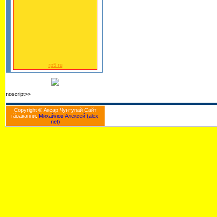
rp5.ru
noscript>>
Copyright © Аксар Чунтупай Cайт
тăваканни:
Михайлов Алексей (alex-
net)