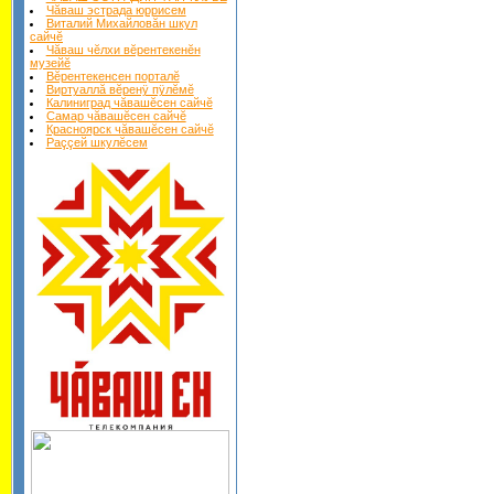
Чăваш эстрада юррисем
Виталий Михайловăн шкул
сайчĕ
Чăваш чĕлхи вĕрентекенĕн
музейĕ
Вĕрентекенсен порталĕ
Виртуаллă вĕренÿ пÿлĕмĕ
Калиниград чăвашĕсен сайчĕ
Самар чăвашĕсен сайчĕ
Красноярск чăвашĕсен сайчĕ
Раççей шкулĕсем