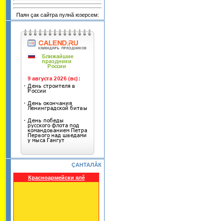
Паян çак сайтра пулнă юзерсем:
ÇАНТАЛĂК
Красноармейски ялĕ