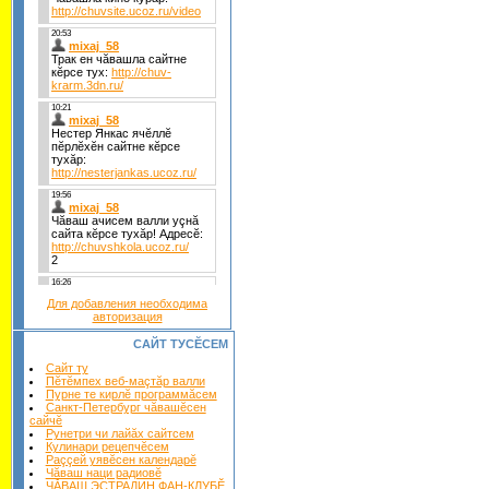
Для добавления необходима
авторизация
САЙТ ТУСĔСЕМ
Сайт ту
Пĕтĕмпех веб-маçтăр валли
Пурне те кирлĕ программăсем
Санкт-Петербург чăвашĕсен
сайчĕ
Рунетри чи лайăх сайтсем
Кулинари рецепчĕсем
Раççей уявĕсен календарĕ
Чăваш наци радиовĕ
ЧĂВАШ ЭСТРАДИН ФАН-КЛУБĔ