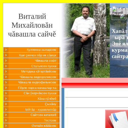
Виталий
Михайловăн
Хапăл
чăвашла сайчĕ
ырă т
Эпĕ я
курма
Кулленхи хыпарсем
сайтр
Хам çинчен пĕр-ик сăмах
Чăвашла софт
Статьясен пуххи
Методика кăтартăвĕсем
Чăвашла видеороликсем
Чăвашла видеофильмсем
Пĕрле ларса канашлар-ха
Сăн ӳкерчĕксен пуххи
Хăна пӳлĕмĕ
Çыхăну
Ыйтăр - хуравлатпăр
Сайтсен каталогĕ
Тестсем
Онлайн вăйăсем