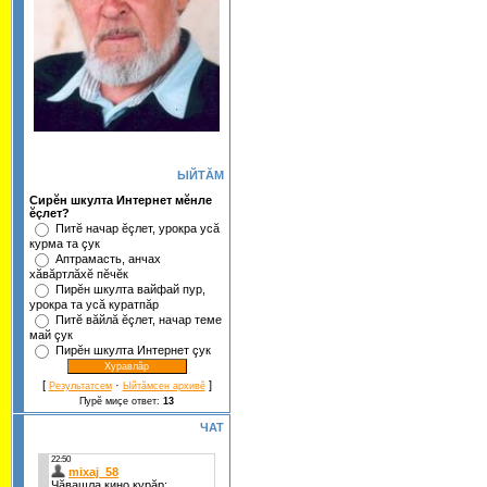
ЫЙТĂМ
Сирĕн шкулта Интернет мĕнле
ĕçлет?
Питĕ начар ĕçлет, урокра усă
курма та çук
Аптрамасть, анчах
хăвăртлăхĕ пĕчĕк
Пирĕн шкулта вайфай пур,
урокра та усă куратпăр
Питĕ вăйлă ĕçлет, начар теме
май çук
Пирĕн шкулта Интернет çук
[
·
]
Результатсем
Ыйтăмсен архивĕ
Пурĕ миçе ответ:
13
ЧАТ