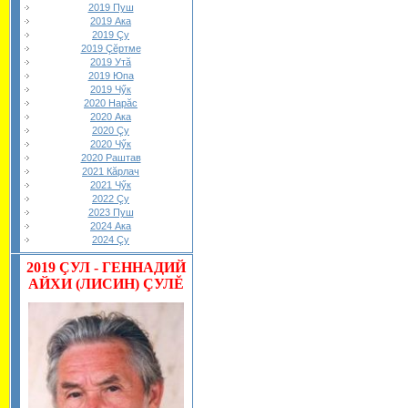
2019 Пуш
2019 Ака
2019 Çу
2019 Çĕртме
2019 Утă
2019 Юпа
2019 Чӳк
2020 Нарăс
2020 Ака
2020 Çу
2020 Чӳк
2020 Раштав
2021 Кăрлач
2021 Чӳк
2022 Çу
2023 Пуш
2024 Ака
2024 Çу
2019
ÇУЛ - ГЕННАДИЙ
АЙХИ (ЛИСИН) ÇУЛĔ