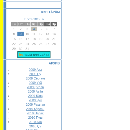
КУН ТĂРĂМ
«
Утă 2019
»
Тн
Ыт
Юн
Кç
Эр
Шм
Вр
1
2
3
4
5
6
7
8
9
10
11
12
13
14
15
16
17
18
19
20
21
22
23
24
25
26
27
28
29
30
31
часы для сайта
АРХИВ
2009 Ака
2009 Çу
2009 Çĕртме
2009 Утă
2009 Çурла
2009 Авăн
2009 Юпа
2009 Чӳк
2009 Раштав
2010 Кăрлач
2010 Нарăс
2010 Пуш
2010 Ака
2010 Çу