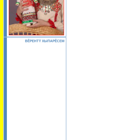
ВĔРЕНТŸ ХЫПАРĔСЕМ