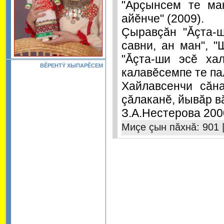
"Арçынсем те мак
айĕнче" (2009).
Çыравçăн "Ăçта-ш
савни, ан ман", 
"Ăçта-ши эсĕ хал
ВĔРЕНТŸ ХЫПАРĔСЕМ
калавĕсемпе те па
Хайлавсенчи сăн
çăлаканĕ, йывăр в
З.А.Нестерова 200
Миçе çын пăхнă: 901 |