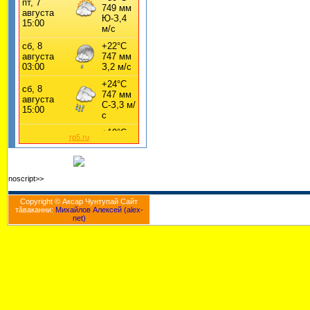
rp5.ru
noscript>>
Copyright © Аксар Чунтупай Cайт
тăваканни:
Михайлов Алексей (alex-
net)