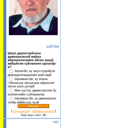
ЫЙТĂМ
Шкул директорĕсене
демократиллĕ майпа
вĕренекенсемпе вĕсен ашшĕ-
амăшĕсем суйланине ырлатăр-
и?
Ырлатăп, ку шкул пурнăçне
демократизацилеме май парĕ
Ырламастăп, ку япала
"чĕпписем чăххисене вĕрентни"
патне илсе çитерĕ
Ман шутпа, директорсене ĕç
коллективĕн суйламалла
Ырламастăп, ку демократин
тепĕр вăййи çеç пулĕ
[
·
]
Результатсем
Ыйтăмсен архивĕ
Пурĕ миçе ответ:
15
ЧАТ