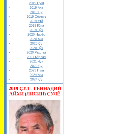
2019 Пуш
2019 Ака
2019 Çу
2019 Çĕртме
2019 Утă
2019 Юпа
2019 Чӳк
2020 Нарăс
2020 Ака
2020 Çу
2020 Чӳк
2020 Раштав
2021 Кăрлач
2021 Чӳк
2022 Çу
2023 Пуш
2024 Ака
2024 Çу
2019
ÇУЛ - ГЕННАДИЙ
АЙХИ (ЛИСИН) ÇУЛĔ