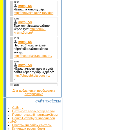
Для добавления необходима
авторизация
САЙТ ТУСĔСЕМ
Сайт ту
Пĕтĕмпех веб-маçтăр валли
Пурне те кирлĕ программăсем
Санкт-Петербург чăвашĕсен
сайчĕ
Рунетри чи лайăх сайтсем
Кулинари рецепчĕсем