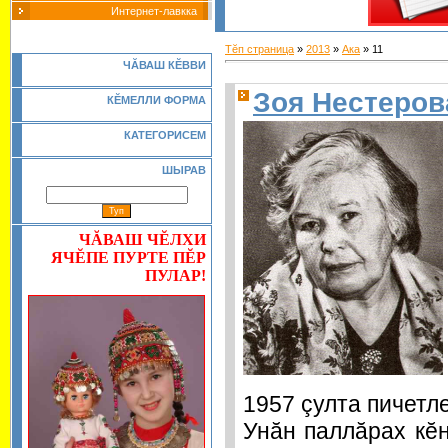
Интернет-лавкка
Тĕп страница
»
2013
»
Ака
»
11
Ч
Ă
ВАШ К
Ĕ
ВВИ
Зоя Нестеров
КĔМЕЛЛИ ФОРМА
КАТЕГОРИСЕМ
ШЫРАВ
ЧĂВАШ ЧĔЛХИ
ЯЧĔПЕ ПУРТЕ ПĔР
ПУЛАР!
1957 çулта пичетл
Унăн паллăрах кĕн