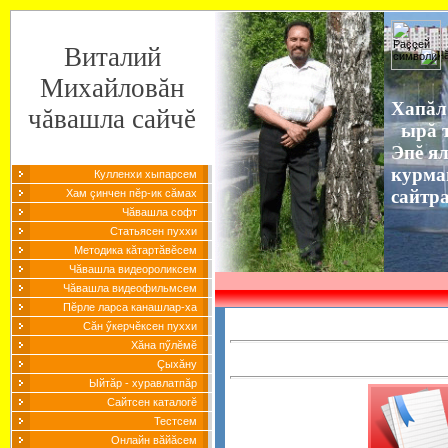
Виталий
Михайловăн
Хапăл
чăвашла сайчĕ
ырă т
Эпĕ я
курма
Кулленхи хыпарсем
сайтр
Хам çинчен пĕр-ик сăмах
Чăвашла софт
Статьясен пуххи
Методика кăтартăвĕсем
Чăвашла видеороликсем
Чăвашла видеофильмсем
Пĕрле ларса канашлар-ха
Сăн ӳкерчĕксен пуххи
Хăна пӳлĕмĕ
Çыхăну
Ыйтăр - хуравлатпăр
Сайтсен каталогĕ
Тестсем
Онлайн вăйăсем