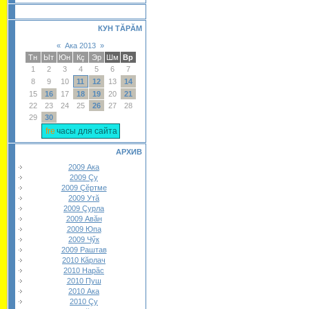
КУН ТĂРĂМ
«
Ака 2013
»
Тн
Ыт
Юн
Кç
Эр
Шм
Вр
1
2
3
4
5
6
7
8
9
10
11
12
13
14
15
16
17
18
19
20
21
22
23
24
25
26
27
28
29
30
часы для сайта
АРХИВ
2009 Ака
2009 Çу
2009 Çĕртме
2009 Утă
2009 Çурла
2009 Авăн
2009 Юпа
2009 Чӳк
2009 Раштав
2010 Кăрлач
2010 Нарăс
2010 Пуш
2010 Ака
2010 Çу