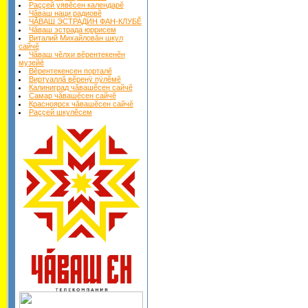
Раççей уявĕсен календарĕ
Чăваш наци радиовĕ
ЧĂВАШ ЭСТРАДИН ФАН-КЛУБĔ
Чăваш эстрада юррисем
Виталий Михайловăн шкул
сайчĕ
Чăваш чĕлхи вĕрентекенĕн
музейĕ
Вĕрентекенсен порталĕ
Виртуаллă вĕренÿ пÿлĕмĕ
Калиниград чăвашĕсен сайчĕ
Самар чăвашĕсен сайчĕ
Красноярск чăвашĕсен сайчĕ
Раççей шкулĕсем