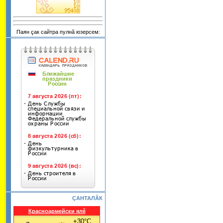
Паян çак сайтра пулнă юзерсем:
ÇАНТАЛĂК
Красноармейски ялĕ