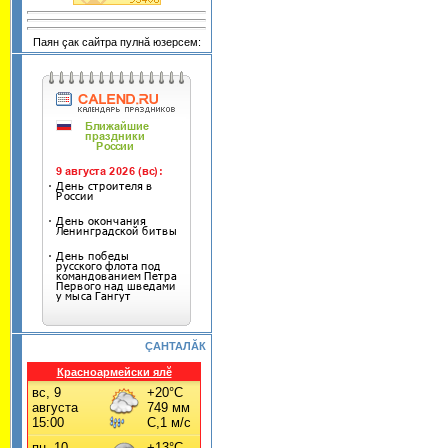
Паян çак сайтра пулнă юзерсем:
ÇАНТАЛĂК
Красноармейски ялĕ