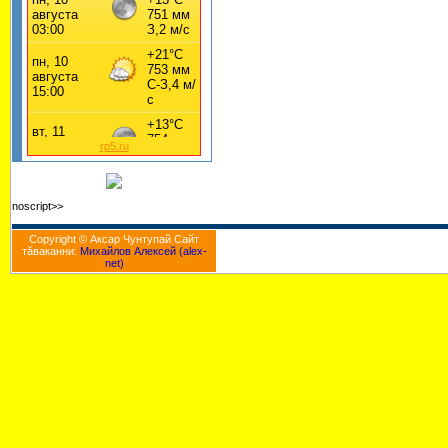
rp5.ru
noscript>>
Copyright © Аксар Чунтупай Cайт
тăваканни:
Михайлов Алексей (alex-
net)