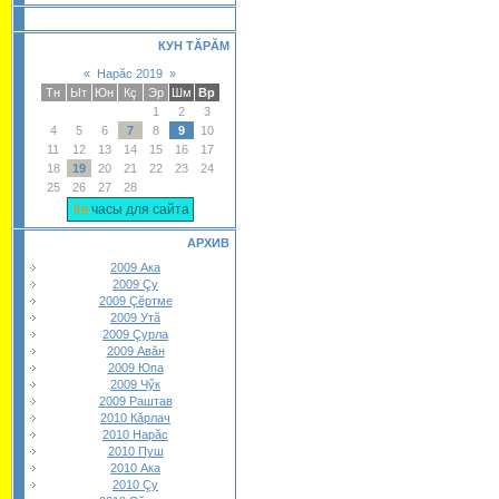
КУН ТĂРĂМ
«
Нарăс 2019
»
Тн
Ыт
Юн
Кç
Эр
Шм
Вр
1
2
3
4
5
6
7
8
9
10
11
12
13
14
15
16
17
18
19
20
21
22
23
24
25
26
27
28
часы для сайта
АРХИВ
2009 Ака
2009 Çу
2009 Çĕртме
2009 Утă
2009 Çурла
2009 Авăн
2009 Юпа
2009 Чӳк
2009 Раштав
2010 Кăрлач
2010 Нарăс
2010 Пуш
2010 Ака
2010 Çу