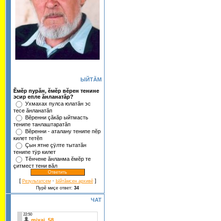
ЫЙТĂМ
Ĕмĕр пурăн, ĕмĕр вĕрен тенине
эсир епле ăнланатăр?
Ухмахах пулса юлатăн эс
тесе ăнланатăп
Вĕренни çăкăр ыйтмасть
тенипе танлаштаратăп
Вĕренни - аталану тенипе пĕр
килет тетĕп
Çын ятне çÿлте тытатăн
тенипе тÿр килет
Тĕнчене ăнланма ĕмĕр те
çитмест тени вăл
[
·
]
Результатсем
Ыйтăмсен архивĕ
Пурĕ миçе ответ:
34
ЧАТ