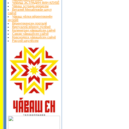
ЧĂВАШ ЭСТРАДИН ФАН-КЛУБĔ
Чăваш эстрада юррисем
Виталий Михайловăн шкул
сайчĕ
Чăваш чĕлхи вĕрентекенĕн
музейĕ
Вĕрентекенсен порталĕ
Виртуаллă вĕренÿ пÿлĕмĕ
Калиниград чăвашĕсен сайчĕ
Самар чăвашĕсен сайчĕ
Красноярск чăвашĕсен сайчĕ
Раççей шкулĕсем