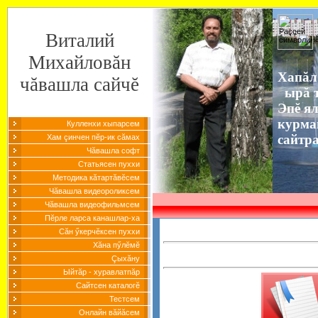
Виталий
Михайловăн
Хапăл
чăвашла сайчĕ
ырă т
Эпĕ я
курма
Кулленхи хыпарсем
сайтр
Хам çинчен пĕр-ик сăмах
Чăвашла софт
Статьясен пуххи
Методика кăтартăвĕсем
Чăвашла видеороликсем
Чăвашла видеофильмсем
Пĕрле ларса канашлар-ха
Сăн ӳкерчĕксен пуххи
Хăна пӳлĕмĕ
Çыхăну
Ыйтăр - хуравлатпăр
Сайтсен каталогĕ
Тестсем
Онлайн вăйăсем