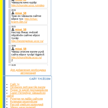
Для добавления необходима
авторизация
САЙТ ТУСĔСЕМ
Сайт ту
Пĕтĕмпех веб-маçтăр валли
Пурне те кирлĕ программăсем
Санкт-Петербург чăвашĕсен
сайчĕ
Рунетри чи лайăх сайтсем
Кулинари рецепчĕсем
Раççей уявĕсен календарĕ
Чăваш наци радиовĕ