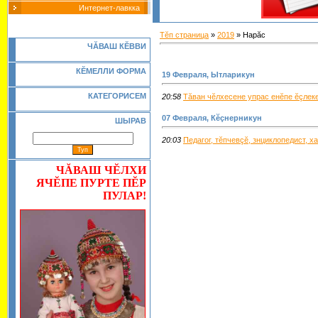
Интернет-лавкка
Тĕп страница
»
2019
»
Нарăс
Ч
Ă
ВАШ К
Ĕ
ВВИ
КĔМЕЛЛИ ФОРМА
19 Февраля, Ытларикун
КАТЕГОРИСЕМ
20:58
Тăван чĕлхесене упрас енĕпе ĕçлек
07 Февраля, Кĕçнерникун
ШЫРАВ
20:03
Педагог, тĕпчевçĕ, знциклопедист, х
ЧĂВАШ ЧĔЛХИ
ЯЧĔПЕ ПУРТЕ ПĔР
ПУЛАР!