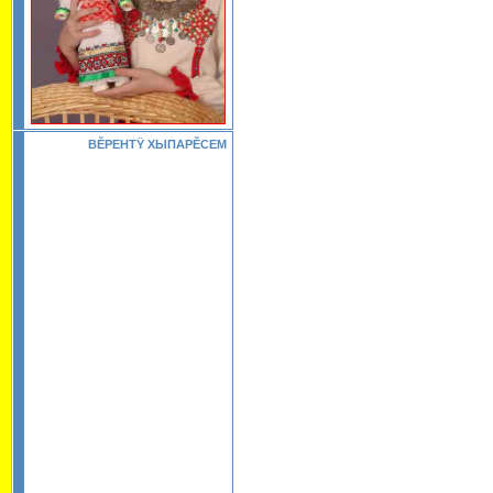
ВĔРЕНТŸ ХЫПАРĔСЕМ