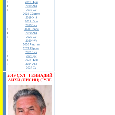
2019 Пуш
2019 Ака
2019 Çу
2019 Çĕртме
2019 Утă
2019 Юпа
2019 Чӳк
2020 Нарăс
2020 Ака
2020 Çу
2020 Чӳк
2020 Раштав
2021 Кăрлач
2021 Чӳк
2022 Çу
2023 Пуш
2024 Ака
2024 Çу
2019
ÇУЛ - ГЕННАДИЙ
АЙХИ (ЛИСИН) ÇУЛĔ