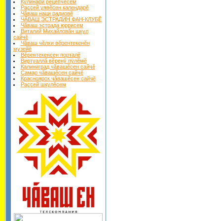
Кулинари рецепчĕсем
Раççей уявĕсен календарĕ
Чăваш наци радиовĕ
ЧĂВАШ ЭСТРАДИН ФАН-КЛУБĔ
Чăваш эстрада юррисем
Виталий Михайловăн шкул
сайчĕ
Чăваш чĕлхи вĕрентекенĕн
музейĕ
Вĕрентекенсен порталĕ
Виртуаллă вĕренÿ пÿлĕмĕ
Калиниград чăвашĕсен сайчĕ
Самар чăвашĕсен сайчĕ
Красноярск чăвашĕсен сайчĕ
Раççей шкулĕсем