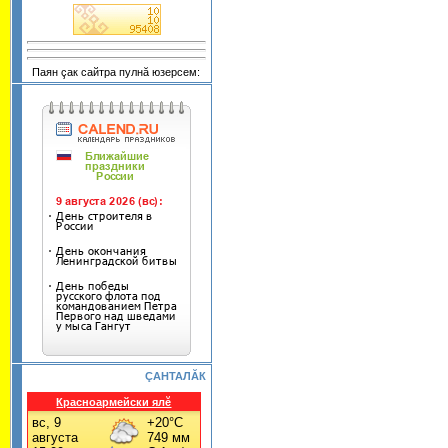
Паян çак сайтра пулнă юзерсем:
ÇАНТАЛĂК
Красноармейски ялĕ