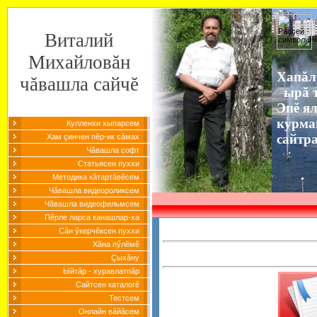
Виталий
Михайловăн
Хапăл
чăвашла сайчĕ
ырă т
Эпĕ я
курма
Кулленхи хыпарсем
сайтр
Хам çинчен пĕр-ик сăмах
Чăвашла софт
Статьясен пуххи
Методика кăтартăвĕсем
Чăвашла видеороликсем
Чăвашла видеофильмсем
Пĕрле ларса канашлар-ха
Сăн ӳкерчĕксен пуххи
Хăна пӳлĕмĕ
Çыхăну
Ыйтăр - хуравлатпăр
Сайтсен каталогĕ
Тестсем
Онлайн вăйăсем