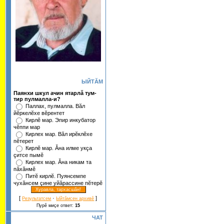
ЫЙТĂМ
Паянхи шкул ачин ятарлă тум-
тир пулмалла-и?
Паллах, пулмалла. Вăл
йĕркелĕхе вĕрентет
Кирлĕ мар. Эпир инкубатор
чĕппи мар
Кирлех мар. Вăл ирĕклĕхе
пĕтерет
Кирлĕ мар. Ăна илме укçа
çитсе пымĕ
Кирлех мар. Ăна никам та
пăхăнмĕ
Питĕ кирлĕ. Пуянсемпе
чухăнсем çине уйăрассине пĕтерĕ
[
·
]
Результатсем
Ыйтăмсен архивĕ
Пурĕ миçе ответ:
15
ЧАТ