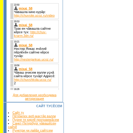
Для добавления необходима
авторизация
САЙТ ТУСĔСЕМ
Сайт ту
Пĕтĕмпех веб-маçтăр валли
Пурне те кирлĕ программăсем
Санкт-Петербург чăвашĕсен
сайчĕ
Рунетри чи лайăх сайтсем