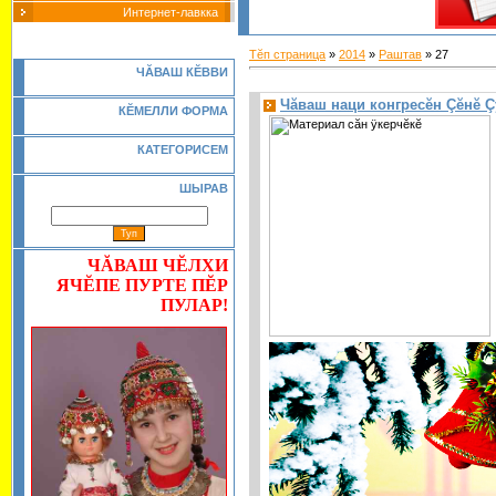
Интернет-лавкка
Тĕп страница
»
2014
»
Раштав
»
27
Ч
Ă
ВАШ К
Ĕ
ВВИ
Чăваш наци конгресĕн Çĕнĕ Ç
КĔМЕЛЛИ ФОРМА
КАТЕГОРИСЕМ
ШЫРАВ
ЧĂВАШ ЧĔЛХИ
ЯЧĔПЕ ПУРТЕ ПĔР
ПУЛАР!