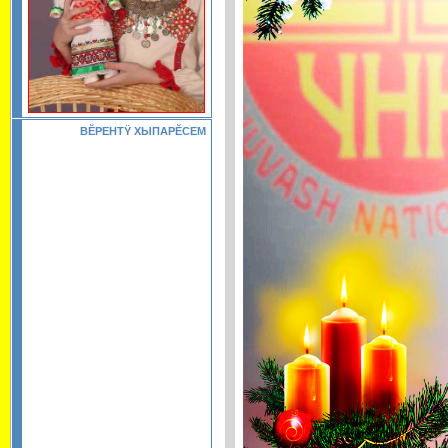
ВĔРЕНТŸ ХЫПАРĔСЕМ