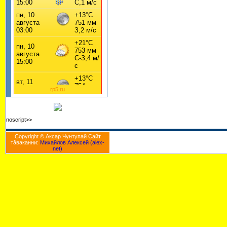
rp5.ru
noscript>>
Copyright © Аксар Чунтупай Cайт
тăваканни:
Михайлов Алексей (alex-
net)