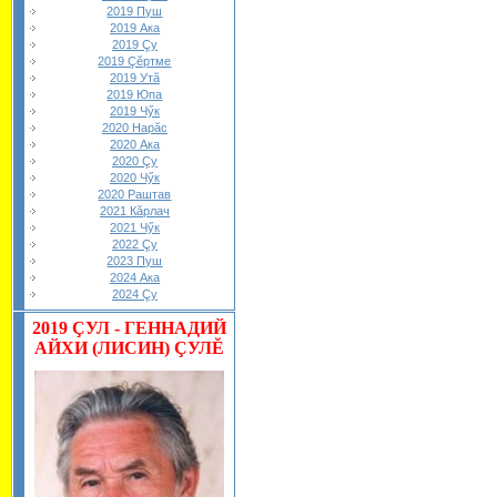
2019 Пуш
2019 Ака
2019 Çу
2019 Çĕртме
2019 Утă
2019 Юпа
2019 Чӳк
2020 Нарăс
2020 Ака
2020 Çу
2020 Чӳк
2020 Раштав
2021 Кăрлач
2021 Чӳк
2022 Çу
2023 Пуш
2024 Ака
2024 Çу
2019
ÇУЛ - ГЕННАДИЙ
АЙХИ (ЛИСИН) ÇУЛĔ