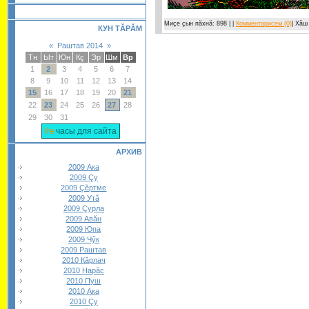
Миçе çын пăхнă: 898 | |
Комментарисем (0)
| Хăш
КУН ТĂРĂМ
«
Раштав 2014
»
Тн
Ыт
Юн
Кç
Эр
Шм
Вр
1
2
3
4
5
6
7
8
9
10
11
12
13
14
15
16
17
18
19
20
21
22
23
24
25
26
27
28
29
30
31
часы для сайта
АРХИВ
2009 Ака
2009 Çу
2009 Çĕртме
2009 Утă
2009 Çурла
2009 Авăн
2009 Юпа
2009 Чӳк
2009 Раштав
2010 Кăрлач
2010 Нарăс
2010 Пуш
2010 Ака
2010 Çу