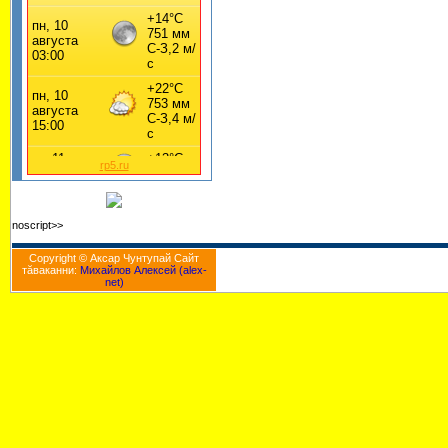
rp5.ru
noscript>>
Copyright © Аксар Чунтупай Cайт
тăваканни:
Михайлов Алексей (alex-
net)