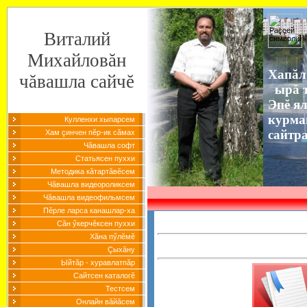
Виталий
Михайловăн
Хапăл
чăвашла сайчĕ
ырă т
Эпĕ я
курма
Кулленхи хыпарсем
сайтр
Хам çинчен пĕр-ик сăмах
Чăвашла софт
Статьясен пуххи
Методика кăтартăвĕсем
Чăвашла видеороликсем
Чăвашла видеофильмсем
Пĕрле ларса канашлар-ха
Сăн ӳкерчĕксен пуххи
Хăна пӳлĕмĕ
Çыхăну
Ыйтăр - хуравлатпăр
Сайтсен каталогĕ
Тестсем
Онлайн вăйăсем