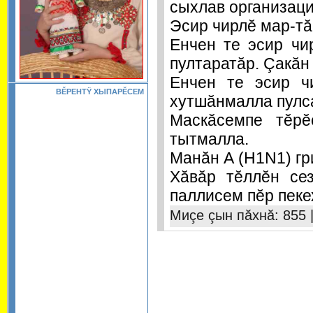
сыхлав организаци
Эсир чирлĕ мар-тă
Енчен те эсир чи
пултаратăр. Çакăн
Енчен те эсир ч
ВĔРЕНТŸ ХЫПАРĔСЕМ
хутшăнмалла пулса
Маскăсемпе тĕрĕ
тытмалла.
Манăн А (H1N1) гр
Хăвăр тĕллĕн се
паллисем пĕр пеке
Миçе çын пăхнă: 855 |