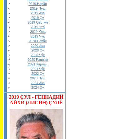
2019 Нарăс
2019 Пуш
2019 Ака
2019 Çу
2019 Çĕртме
2019 Утă
2019 Юпа
2019 Чӳк
2020 Нарăс
2020 Ака
2020 Çу
2020 Чӳк
2020 Раштав
2021 Кăрлач
2021 Чӳк
2022 Çу
2023 Пуш
2024 Ака
2024 Çу
2019
ÇУЛ - ГЕННАДИЙ
АЙХИ (ЛИСИН) ÇУЛĔ