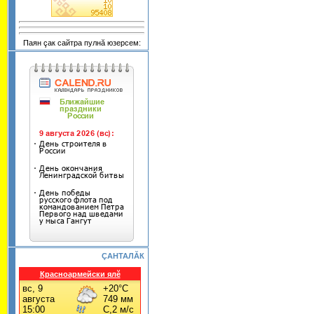
Паян çак сайтра пулнă юзерсем:
ÇАНТАЛĂК
Красноармейски ялĕ