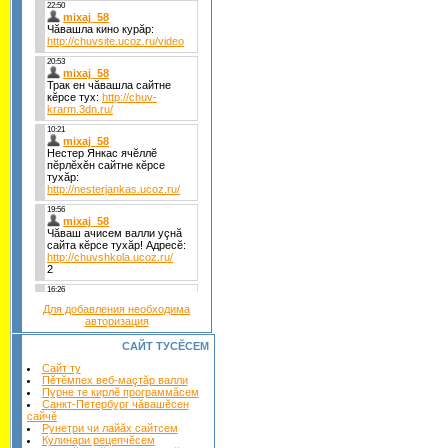
Для добавления необходима
авторизация
САЙТ ТУСĔСЕМ
Сайт ту
Пĕтĕмпех веб-маçтăр валли
Пурне те кирлĕ программăсем
Санкт-Петербург чăвашĕсен
сайчĕ
Рунетри чи лайăх сайтсем
Кулинари рецепчĕсем