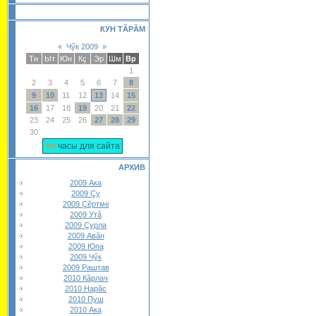
КУН ТĂРĂМ
«
Чӳк 2009
»
Тн
Ыт
Юн
Кç
Эр
Шм
Вр
1
2
3
4
5
6
7
8
9
10
11
12
13
14
15
16
17
18
19
20
21
22
23
24
25
26
27
28
29
30
часы для сайта
АРХИВ
2009 Ака
2009 Çу
2009 Çĕртме
2009 Утă
2009 Çурла
2009 Авăн
2009 Юпа
2009 Чӳк
2009 Раштав
2010 Кăрлач
2010 Нарăс
2010 Пуш
2010 Ака