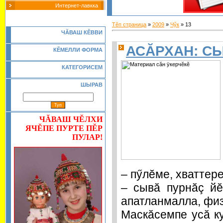
Интернет-лавкка
Тĕп страница
»
2009
»
Чӳк
»
13
Ч
Ă
ВАШ К
Ĕ
ВВИ
АСĂРХАН: С
КĔМЕЛЛИ ФОРМА
КАТЕГОРИСЕМ
ШЫРАВ
ЧĂВАШ ЧĔЛХИ
ЯЧĔПЕ ПУРТЕ ПĔР
ПУЛАР!
– пӳлĕме, хваттер
– сывă пурнăç йĕ
апатланмалла, физ
Маскăсемпе усă к