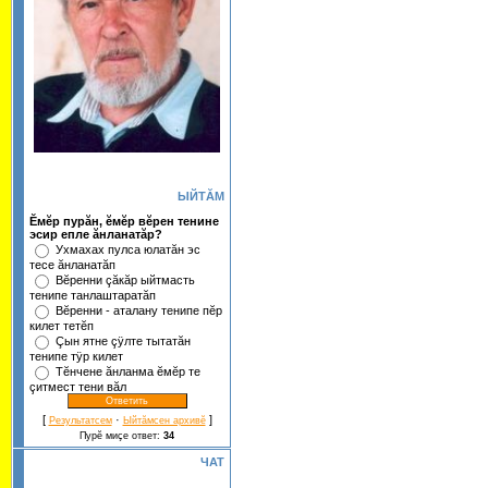
ЫЙТĂМ
Ĕмĕр пурăн, ĕмĕр вĕрен тенине
эсир епле ăнланатăр?
Ухмахах пулса юлатăн эс
тесе ăнланатăп
Вĕренни çăкăр ыйтмасть
тенипе танлаштаратăп
Вĕренни - аталану тенипе пĕр
килет тетĕп
Çын ятне çÿлте тытатăн
тенипе тÿр килет
Тĕнчене ăнланма ĕмĕр те
çитмест тени вăл
[
·
]
Результатсем
Ыйтăмсен архивĕ
Пурĕ миçе ответ:
34
ЧАТ