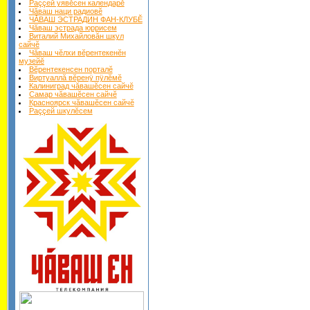
Раççей уявĕсен календарĕ
Чăваш наци радиовĕ
ЧĂВАШ ЭСТРАДИН ФАН-КЛУБĔ
Чăваш эстрада юррисем
Виталий Михайловăн шкул
сайчĕ
Чăваш чĕлхи вĕрентекенĕн
музейĕ
Вĕрентекенсен порталĕ
Виртуаллă вĕренÿ пÿлĕмĕ
Калиниград чăвашĕсен сайчĕ
Самар чăвашĕсен сайчĕ
Красноярск чăвашĕсен сайчĕ
Раççей шкулĕсем