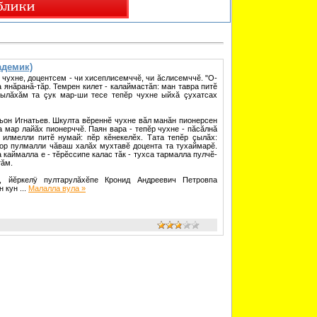
адемик)
 чухне, доцентсем - чи хисеплисемччĕ, чи ăслисемччĕ. "О-
та янăранă-тăр. Темрен килет - калаймастăп: ман тавра питĕ
ылăхăм та çук мар-ши тесе тепĕр чухне ыйхă çухатсах
ьон Игнатьев. Шкулта вĕреннĕ чухне вăл манăн пионерсен
а мар лайăх пионерччĕ. Паян вара - тепĕр чухне - пăсăлнă
 илмелли питĕ нумай: пĕр кĕнекелĕх. Тата тепĕр çылăх:
сор пулмалли чăваш халăх мухтавĕ доцента та тухаймарĕ.
каймалла е - тĕрĕссипе калас тăк - тухса тармалла пулчĕ-
тăм.
, йĕркелÿ пултарулăхĕпе Кронид Андреевич Петровпа
н кун
...
Малалла вула »