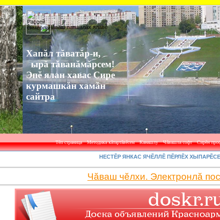
Хапăл тăватăр-и,
ырă тăванăмăрсем!
Эпĕ ялан хавас Сире
курмашкăн хамăн
сайтра
НЕСТĔР ЯНКАС ЯЧĔЛЛĔ ПĔРЛĔХ ХЫПАРĔС
Чăваш чĕлхи. Электронлă по