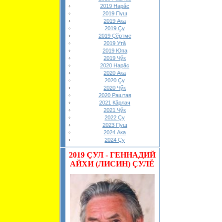
2019 Нарăс
2019 Пуш
2019 Ака
2019 Çу
2019 Çĕртме
2019 Утă
2019 Юпа
2019 Чӳк
2020 Нарăс
2020 Ака
2020 Çу
2020 Чӳк
2020 Раштав
2021 Кăрлач
2021 Чӳк
2022 Çу
2023 Пуш
2024 Ака
2024 Çу
2019
ÇУЛ - ГЕННАДИЙ
АЙХИ (ЛИСИН) ÇУЛĔ