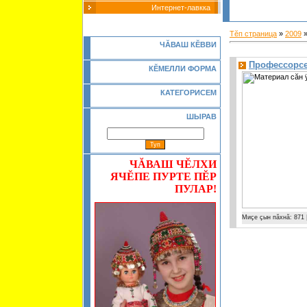
Интернет-лавкка
Тĕп страница
»
2009
Ч
Ă
ВАШ К
Ĕ
ВВИ
Профессорсен
КĔМЕЛЛИ ФОРМА
КАТЕГОРИСЕМ
ШЫРАВ
ЧĂВАШ ЧĔЛХИ
ЯЧĔПЕ ПУРТЕ ПĔР
ПУЛАР!
Миçе çын пăхнă: 871 |