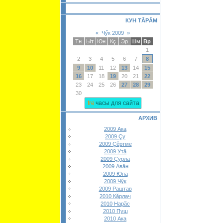
КУН ТĂРĂМ
«
Чӳк 2009
»
Тн
Ыт
Юн
Кç
Эр
Шм
Вр
1
2
3
4
5
6
7
8
9
10
11
12
13
14
15
16
17
18
19
20
21
22
23
24
25
26
27
28
29
30
часы для сайта
АРХИВ
2009 Ака
2009 Çу
2009 Çĕртме
2009 Утă
2009 Çурла
2009 Авăн
2009 Юпа
2009 Чӳк
2009 Раштав
2010 Кăрлач
2010 Нарăс
2010 Пуш
2010 Ака