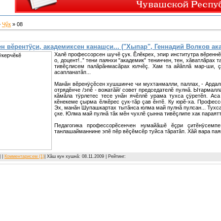
»
Чӳк
»
08
 вĕрентÿçи, академиксен канашçи... ("Хыпар", Геннадий Волков ак
Халĕ профессорсен шучĕ çук. Ĕлĕкрех, эпир институтра вĕреннĕ
о, доцент!..” тени паянхи "академик” тенинчен, тен, хăватлăрах 
тивĕçлисем палăрăнмасăрах юлчĕç. Хам та айăплă мар-ши, ç
асапланатăп...
Манăн вĕренÿçĕсен хушшинче чи мухтанмалли, паллах, - Ардал
отрядĕнче /эпĕ - вожатăй/ совет председателĕ пулнă. Ытармалл
кăмăла тÿрлетес тесе унăн ячĕллĕ урама тухса çÿретĕп. Аса
кĕнекеме çырма ĕлкĕрес çук-тăр çав ĕнтĕ. Ку юрĕ-ха. Профес
Эх, манăн Шупашкартах тытăнса юлма май пулнă пулсан... Тухса 
çке. Юлма май пулнă тăк мĕн чухлĕ çынна тивĕçлипе хак параят
Педагогика профессорĕсенчен нумайăшĕ ĕçри çитĕнÿсемпе
танлашайманнине эпĕ пĕр вĕçĕмсĕр туйса тăратăп. Хăй вара пая
 |
Комментарисем (1)
| Хăш кун хушнă:
08.11.2009
| Рейтинг: