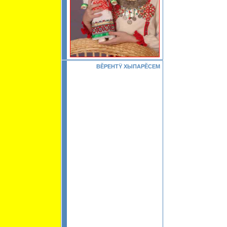
ВĔРЕНТŸ ХЫПАРĔСЕМ