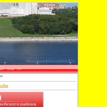
Эрнекун, 07.08.2026, 15:16
RSS
Тĕп страница
|
Ман профиль
|
Тух
ЕМ
соби