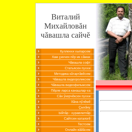
Виталий
Михайловăн
чăвашла сайчĕ
Кулленхи хыпарсем
Хам çинчен пĕр-ик сăмах
Чăвашла софт
Статьясен пуххи
Методика кăтартăвĕсем
Чăвашла видеороликсем
Чăвашла видеофильмсем
Пĕрле ларса канашлар-ха
Сăн ӳкерчĕксен пуххи
Хăна пӳлĕмĕ
Çыхăну
Ыйтăр - хуравлатпăр
Сайтсен каталогĕ
Тестсем
Онлайн вăйăсем