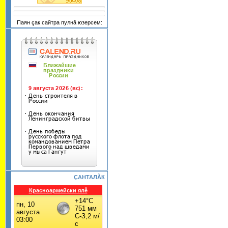
Паян çак сайтра пулнă юзерсем:
ÇАНТАЛĂК
Красноармейски ялĕ