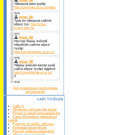
Для добавления необходима
авторизация
САЙТ ТУСĔСЕМ
Сайт ту
Пĕтĕмпех веб-маçтăр валли
Пурне те кирлĕ программăсем
Санкт-Петербург чăвашĕсен
сайчĕ
Рунетри чи лайăх сайтсем
Кулинари рецепчĕсем
Раççей уявĕсен календарĕ
Чăваш наци радиовĕ