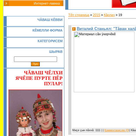
Интернет-лавкка
Тĕп страница
»
2015
»
Кăрлач
»
19
Ч
Ă
ВАШ К
Ĕ
ВВИ
Виталий Станьял: "Тăван халă
КĔМЕЛЛИ ФОРМА
КАТЕГОРИСЕМ
ШЫРАВ
ЧĂВАШ ЧĔЛХИ
ЯЧĔПЕ ПУРТЕ ПĔР
ПУЛАР!
Миçе çын пăхнă: 1111 | |
Комментарисем (0)
| Хă