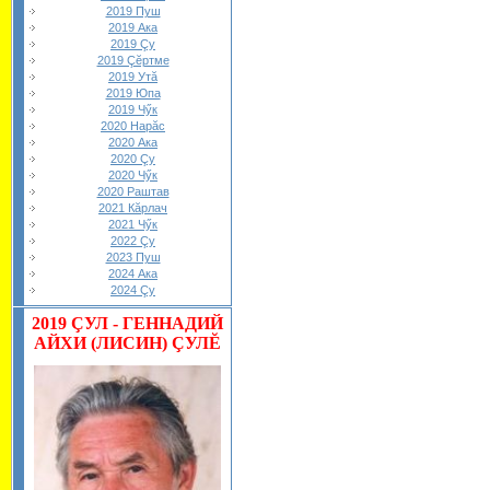
2019 Пуш
2019 Ака
2019 Çу
2019 Çĕртме
2019 Утă
2019 Юпа
2019 Чӳк
2020 Нарăс
2020 Ака
2020 Çу
2020 Чӳк
2020 Раштав
2021 Кăрлач
2021 Чӳк
2022 Çу
2023 Пуш
2024 Ака
2024 Çу
2019
ÇУЛ - ГЕННАДИЙ
АЙХИ (ЛИСИН) ÇУЛĔ