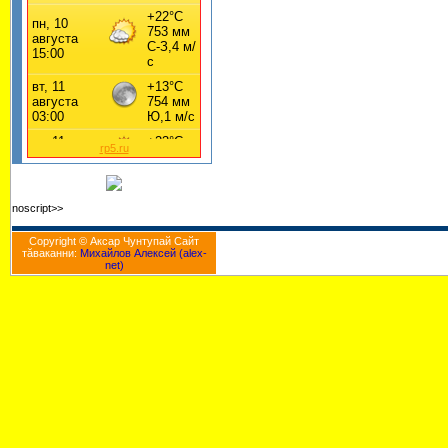
rp5.ru
noscript>>
Copyright © Аксар Чунтупай Cайт
тăваканни:
Михайлов Алексей (alex-
net)