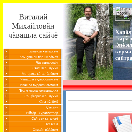
Виталий
Михайловăн
Хапăл
чăвашла сайчĕ
ырă т
Эпĕ я
курма
Кулленхи хыпарсем
сайтр
Хам çинчен пĕр-ик сăмах
Чăвашла софт
Статьясен пуххи
Методика кăтартăвĕсем
Чăвашла видеороликсем
Чăвашла видеофильмсем
Пĕрле ларса канашлар-ха
Сăн ӳкерчĕксен пуххи
Хăна пӳлĕмĕ
Çыхăну
Ыйтăр - хуравлатпăр
Сайтсен каталогĕ
Тестсем
Онлайн вăйăсем