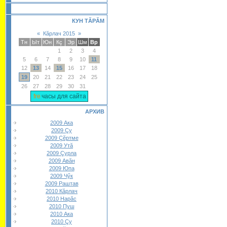
КУН ТĂРĂМ
«
Кăрлач 2015
»
Тн
Ыт
Юн
Кç
Эр
Шм
Вр
1
2
3
4
5
6
7
8
9
10
11
12
13
14
15
16
17
18
19
20
21
22
23
24
25
26
27
28
29
30
31
часы для сайта
АРХИВ
2009 Ака
2009 Çу
2009 Çĕртме
2009 Утă
2009 Çурла
2009 Авăн
2009 Юпа
2009 Чӳк
2009 Раштав
2010 Кăрлач
2010 Нарăс
2010 Пуш
2010 Ака
2010 Çу