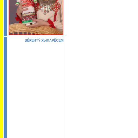
ВĔРЕНТŸ ХЫПАРĔСЕМ