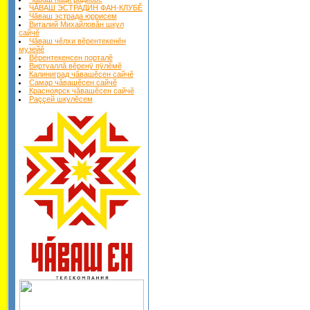
ЧĂВАШ ЭСТРАДИН ФАН-КЛУБĔ
Чăваш эстрада юррисем
Виталий Михайловăн шкул
сайчĕ
Чăваш чĕлхи вĕрентекенĕн
музейĕ
Вĕрентекенсен порталĕ
Виртуаллă вĕренÿ пÿлĕмĕ
Калиниград чăвашĕсен сайчĕ
Самар чăвашĕсен сайчĕ
Красноярск чăвашĕсен сайчĕ
Раççей шкулĕсем