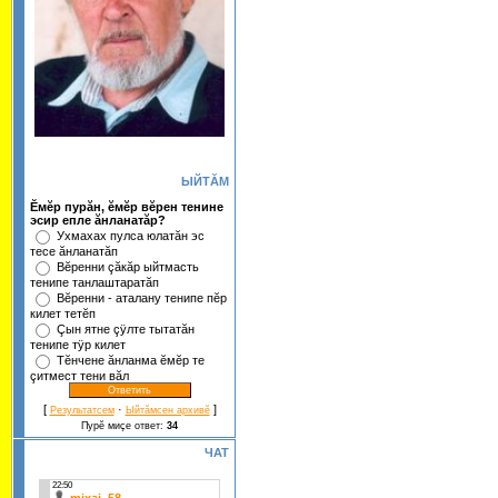
ЫЙТĂМ
Ĕмĕр пурăн, ĕмĕр вĕрен тенине
эсир епле ăнланатăр?
Ухмахах пулса юлатăн эс
тесе ăнланатăп
Вĕренни çăкăр ыйтмасть
тенипе танлаштаратăп
Вĕренни - аталану тенипе пĕр
килет тетĕп
Çын ятне çÿлте тытатăн
тенипе тÿр килет
Тĕнчене ăнланма ĕмĕр те
çитмест тени вăл
[
·
]
Результатсем
Ыйтăмсен архивĕ
Пурĕ миçе ответ:
34
ЧАТ