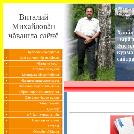
Виталий
Михайловăн
Хапăл
чăвашла сайчĕ
ырă т
Эпĕ я
курма
Кулленхи хыпарсем
сайтр
Хам çинчен пĕр-ик сăмах
Чăвашла софт
Статьясен пуххи
Методика кăтартăвĕсем
Чăвашла видеороликсем
Чăвашла видеофильмсем
Пĕрле ларса канашлар-ха
Сăн ӳкерчĕксен пуххи
Хăна пӳлĕмĕ
Çыхăну
Ыйтăр - хуравлатпăр
Сайтсен каталогĕ
Тестсем
Онлайн вăйăсем