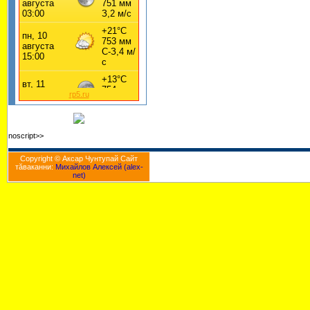
rp5.ru
noscript>>
Copyright © Аксар Чунтупай Cайт
тăваканни:
Михайлов Алексей (alex-
net)