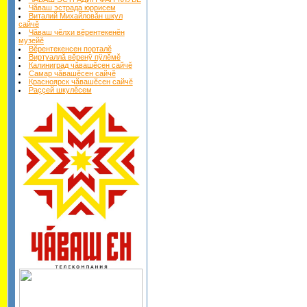
Чăваш эстрада юррисем
Виталий Михайловăн шкул
сайчĕ
Чăваш чĕлхи вĕрентекенĕн
музейĕ
Вĕрентекенсен порталĕ
Виртуаллă вĕренÿ пÿлĕмĕ
Калиниград чăвашĕсен сайчĕ
Самар чăвашĕсен сайчĕ
Красноярск чăвашĕсен сайчĕ
Раççей шкулĕсем