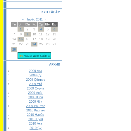
КУН ТĂРĂМ
«
Нарăс 2011
»
Тн
Ыт
Юн
Кç
Эр
Шм
Вр
1
2
3
4
5
6
7
8
9
10
11
12
13
14
15
16
17
18
19
20
21
22
23
24
25
26
27
28
часы для сайта
АРХИВ
2009 Ака
2009 Çу
2009 Çĕртме
2009 Утă
2009 Çурла
2009 Авăн
2009 Юпа
2009 Чӳк
2009 Раштав
2010 Кăрлач
2010 Нарăс
2010 Пуш
2010 Ака
2010 Çу