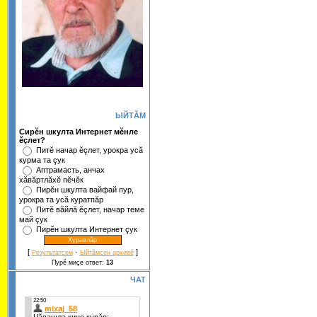
ЫЙТĂМ
Сирĕн шкулта Интернет мĕнле
ĕçлет?
Питĕ начар ĕçлет, урокра усă
курма та çук
Аптрамасть, анчах
хăвăртлăхĕ пĕчĕк
Пирĕн шкулта вайфай пур,
урокра та усă куратпăр
Питĕ вăйлă ĕçлет, начар теме
май çук
Пирĕн шкулта Интернет çук
[
·
]
Результатсем
Ыйтăмсен архивĕ
Пурĕ миçе ответ:
13
ЧАТ