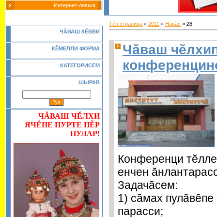
Интернет-лавкка
Тĕп страница
»
2011
»
Нарăс
»
28
Ч
Ă
ВАШ К
Ĕ
ВВИ
Чăваш чĕлхип
КĔМЕЛЛИ ФОРМА
конференцин
КАТЕГОРИСЕМ
ШЫРАВ
ЧĂВАШ ЧĔЛХИ
ЯЧĔПЕ ПУРТЕ ПĔР
ПУЛАР!
Конференци тĕлле
енчен ăнлантарасс
Задачăсем:
1) сăмах пулăвĕпе
парасси;