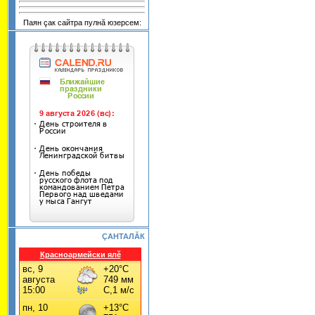
Паян çак сайтра пулнă юзерсем:
ÇАНТАЛĂК
Красноармейски ялĕ