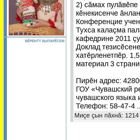
2) сăмах пулăвĕпе
кĕнекисенче ăнла
Конференцие учен
Тухса калаçма пал
кафедрине 2011 ç
ВĔРЕНТŸ ХЫПАРĔСЕМ
Доклад тезисĕсене
хатĕрленетпĕр. 1
материал 3 страни
Пирĕн адрес: 42800
ГОУ «Чувашский р
чувашского языка 
Телефон: 58-47-4
.
Миçе çын пăхнă: 1214 