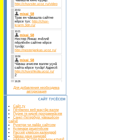
Для добавления необходима
авторизация
САЙТ ТУСĔСЕМ
Сайт ту
Пĕтĕмпех веб-маçтăр валли
Пурне те кирлĕ программăсем
Санкт-Петербург чăвашĕсен
сайчĕ
Рунетри чи лайăх сайтсем
Кулинари рецепчĕсем
Раççей уявĕсен календарĕ
Чăваш наци радиовĕ
ЧĂВАШ ЭСТРАДИН ФАН-КЛУБĔ