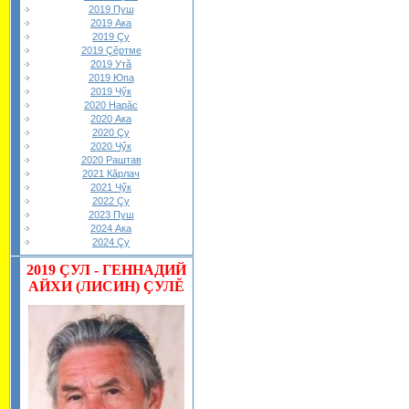
2019 Пуш
2019 Ака
2019 Çу
2019 Çĕртме
2019 Утă
2019 Юпа
2019 Чӳк
2020 Нарăс
2020 Ака
2020 Çу
2020 Чӳк
2020 Раштав
2021 Кăрлач
2021 Чӳк
2022 Çу
2023 Пуш
2024 Ака
2024 Çу
2019
ÇУЛ - ГЕННАДИЙ
АЙХИ (ЛИСИН) ÇУЛĔ