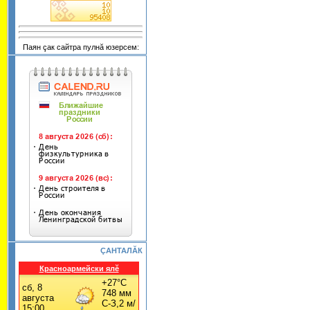
Паян çак сайтра пулнă юзерсем:
ÇАНТАЛĂК
Красноармейски ялĕ