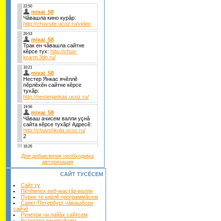
Для добавления необходима
авторизация
САЙТ ТУСĔСЕМ
Сайт ту
Пĕтĕмпех веб-маçтăр валли
Пурне те кирлĕ программăсем
Санкт-Петербург чăвашĕсен
сайчĕ
Рунетри чи лайăх сайтсем
Кулинари рецепчĕсем