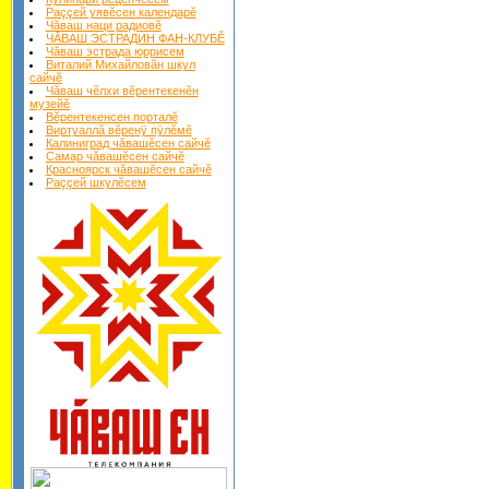
Раççей уявĕсен календарĕ
Чăваш наци радиовĕ
ЧĂВАШ ЭСТРАДИН ФАН-КЛУБĔ
Чăваш эстрада юррисем
Виталий Михайловăн шкул
сайчĕ
Чăваш чĕлхи вĕрентекенĕн
музейĕ
Вĕрентекенсен порталĕ
Виртуаллă вĕренÿ пÿлĕмĕ
Калиниград чăвашĕсен сайчĕ
Самар чăвашĕсен сайчĕ
Красноярск чăвашĕсен сайчĕ
Раççей шкулĕсем