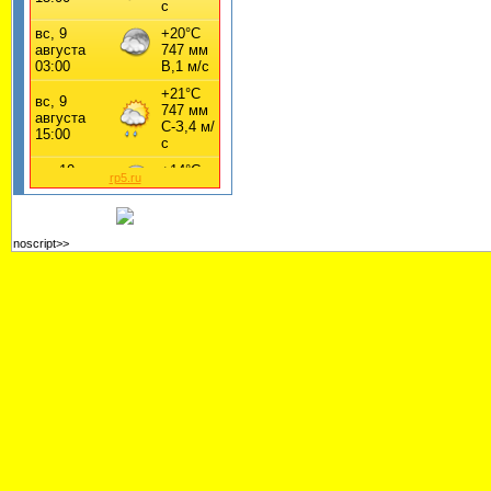
rp5.ru
noscript>>