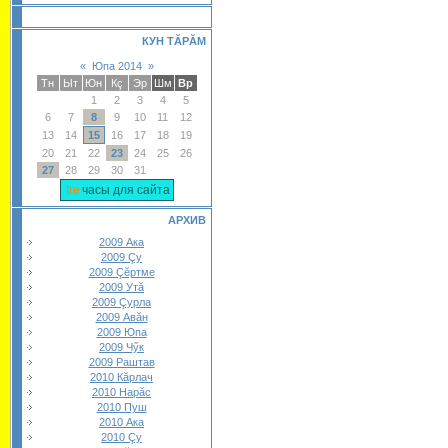
КУН ТĂРĂМ
«
Юпа 2014
»
Тн
Ыт
Юн
Кç
Эр
Шм
Вр
1
2
3
4
5
6
7
8
9
10
11
12
13
14
15
16
17
18
19
20
21
22
23
24
25
26
27
28
29
30
31
часы для сайта
АРХИВ
2009 Ака
2009 Çу
2009 Çĕртме
2009 Утă
2009 Çурла
2009 Авăн
2009 Юпа
2009 Чӳк
2009 Раштав
2010 Кăрлач
2010 Нарăс
2010 Пуш
2010 Ака
2010 Çу