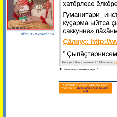
хатĕрлесе ĕлкĕ
Гуманитари инс
куçарма ыйтса ç
саккунне» пăхăн
ВĔРЕНТŸ ХЫПАРĔСЕМ
Çăлкуç: http://
Çыпăçтарнисем
Категори:
| Миçе çын пăхнă: 601 | Кам хушнă:
mi
Пĕтĕмпе миçе комментари:
0
Copyright © Аксар Чунтупай Cайт
тăваканни:
Михайлов Алексей (alex-
net)