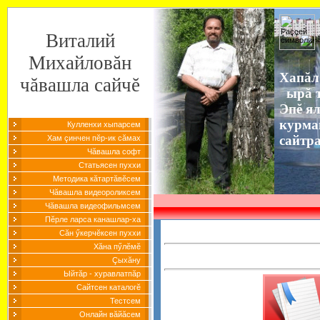
Виталий
Михайловăн
Хапăл
чăвашла сайчĕ
ырă т
Эпĕ я
курма
Кулленхи хыпарсем
сайтр
Хам çинчен пĕр-ик сăмах
Чăвашла софт
Статьясен пуххи
Методика кăтартăвĕсем
Чăвашла видеороликсем
Чăвашла видеофильмсем
Пĕрле ларса канашлар-ха
Сăн ӳкерчĕксен пуххи
Хăна пӳлĕмĕ
Çыхăну
Ыйтăр - хуравлатпăр
Сайтсен каталогĕ
Тестсем
Онлайн вăйăсем