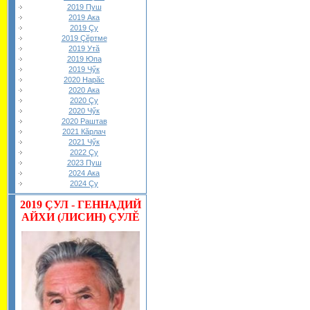
2019 Пуш
2019 Ака
2019 Çу
2019 Çĕртме
2019 Утă
2019 Юпа
2019 Чӳк
2020 Нарăс
2020 Ака
2020 Çу
2020 Чӳк
2020 Раштав
2021 Кăрлач
2021 Чӳк
2022 Çу
2023 Пуш
2024 Ака
2024 Çу
2019
ÇУЛ - ГЕННАДИЙ
АЙХИ (ЛИСИН) ÇУЛĔ