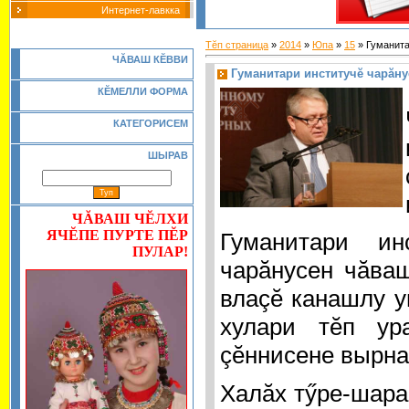
Интернет-лавкка
Тĕп страница
»
2014
»
Юпа
»
15
» Гуманита
Ч
Ă
ВАШ К
Ĕ
ВВИ
Гуманитари институчĕ чарăну
КĔМЕЛЛИ ФОРМА
КАТЕГОРИСЕМ
ШЫРАВ
ЧĂВАШ ЧĔЛХИ
ЯЧĔПЕ ПУРТЕ ПĔР
Гуманитари ин
ПУЛАР!
чарăнусен чăваш
влаçĕ канашлу у
хулари тĕп ур
çĕннисене вырна
Халăх тӳре-шара