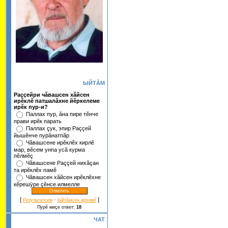
ЫЙТĂМ
Раççейри чăвашсен хăйсен
ирĕклĕ патшалăхне йĕркелеме
ирĕк пур-и?
Паллах пур, ăна пире тĕнче
прави ирĕк парать
Паллах çук, эпир Раççей
йышĕнче пурăнатпăр
Чăвашсене ирĕклĕх кирлĕ
мар, вĕсем унпа усă курма
пĕлмĕç
Чăвашсене Раççей нихăçан
та ирĕклĕх памĕ
Чăвашсен хăйсен ирĕклĕхне
кĕрешÿре çĕнсе илмелле
[
·
]
Результатсем
Ыйтăмсен архивĕ
Пурĕ миçе ответ:
18
ЧАТ