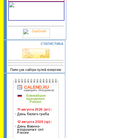
СТАТИСТИКА
Паян çак сайтра пулнă юзерсем: