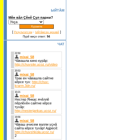
ЫЙТĂМ
Мĕн вăл Çĕнĕ Çул парни?
[
·
]
Результатсем
Ыйтăмсен архивĕ
Пурĕ миçе ответ:
94
ЧАТ