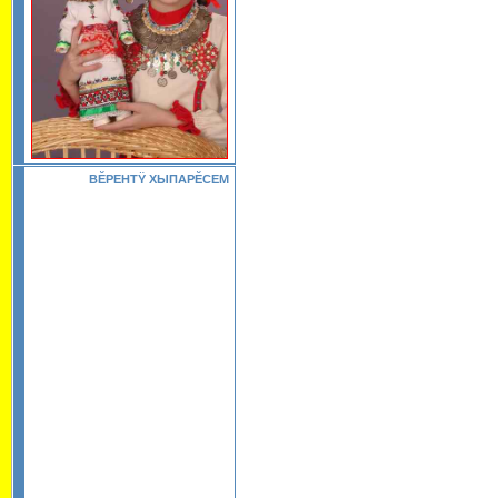
ВĔРЕНТŸ ХЫПАРĔСЕМ