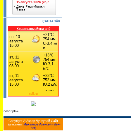
ÇАНТАЛĂК
Красноармейски ялĕ
rp5.ru
noscript>>
Copyright © Аксар Чунтупай Cайт
тăваканни:
Михайлов Алексей (alex-
net)