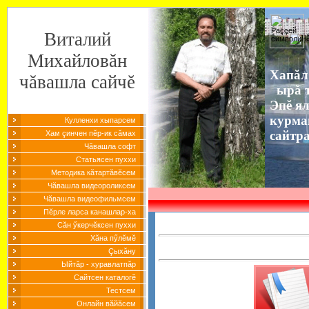
Виталий
Михайловăн
Хапăл
чăвашла сайчĕ
ырă т
Эпĕ я
курма
Кулленхи хыпарсем
сайтр
Хам çинчен пĕр-ик сăмах
Чăвашла софт
Статьясен пуххи
Методика кăтартăвĕсем
Чăвашла видеороликсем
Чăвашла видеофильмсем
Пĕрле ларса канашлар-ха
Сăн ӳкерчĕксен пуххи
Хăна пӳлĕмĕ
Çыхăну
Ыйтăр - хуравлатпăр
Сайтсен каталогĕ
Тестсем
Онлайн вăйăсем