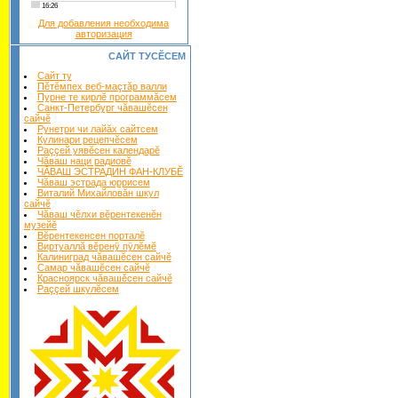
Для добавления необходима
авторизация
САЙТ ТУСĔСЕМ
Сайт ту
Пĕтĕмпех веб-маçтăр валли
Пурне те кирлĕ программăсем
Санкт-Петербург чăвашĕсен
сайчĕ
Рунетри чи лайăх сайтсем
Кулинари рецепчĕсем
Раççей уявĕсен календарĕ
Чăваш наци радиовĕ
ЧĂВАШ ЭСТРАДИН ФАН-КЛУБĔ
Чăваш эстрада юррисем
Виталий Михайловăн шкул
сайчĕ
Чăваш чĕлхи вĕрентекенĕн
музейĕ
Вĕрентекенсен порталĕ
Виртуаллă вĕренÿ пÿлĕмĕ
Калиниград чăвашĕсен сайчĕ
Самар чăвашĕсен сайчĕ
Красноярск чăвашĕсен сайчĕ
Раççей шкулĕсем