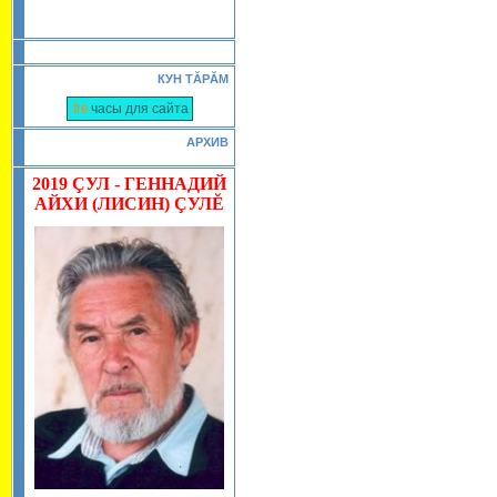
КУН ТĂРĂМ
часы для сайта
АРХИВ
2019
ÇУЛ - ГЕННАДИЙ
АЙХИ (ЛИСИН) ÇУЛĔ