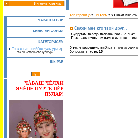
Интернет-лавкка
Тĕп страница
»
Тестсем
»
» Скажи мне кто т
Ч
Ă
ВАШ К
Ĕ
ВВИ
Скажи мне кто твой друг...
КĔМЕЛЛИ ФОРМА
Супругам всегда полезно больше знать 
Пожелаем супругам самое лучшее — имет
КАТЕГОРИСЕМ
В тесте разрешено выбирать только один о
Трак ен историйĕпе культури
[3]
Вопросов в тесте:
15
.
Трак ен историйĕпе культури
ШЫРАВ
ЧĂВАШ ЧĔЛХИ
ЯЧĔПЕ ПУРТЕ ПĔР
ПУЛАР!